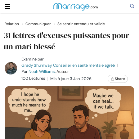
Relation
›
Communiquer
›
Se sentir entendu et validé
Rechercher
31 lettres d'excuses puissantes pour
un mari blessé
Se marier
Examiné par
Grady Shumway, Conseiller en santé mentale agréé
|
Par
Noah Williams
, Auteur
Relations
100 Lectures
Mis à jour: 3 Jan, 2026
Share
Famille
Aide
Cours