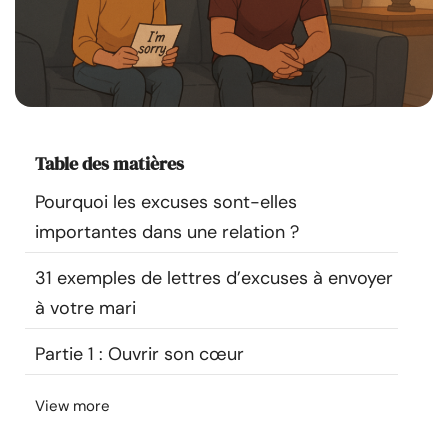
Ressources
Communauté
Trouver un thérapeute
Table des matières
Langue
FR
Pourquoi les excuses sont-elles
importantes dans une relation ?
À propos de nous
Contact
Écrivez pour nous
Publicité avec
31 exemples de lettres d’excuses à envoyer
nous
à votre mari
© Copyright 2026. Tous droits réservés.
Partie 1 : Ouvrir son cœur
View more