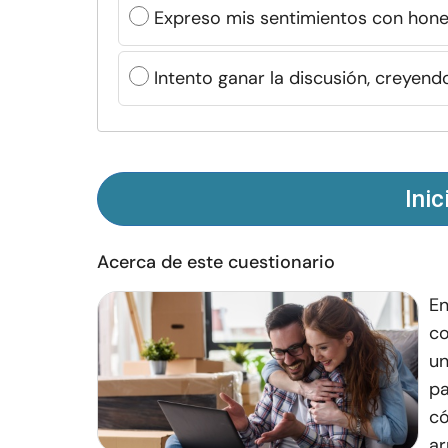
Expreso mis sentimientos con hone
Intento ganar la discusión, creyen
Inic
Acerca de este cuestionario
En
co
un
pa
có
ar