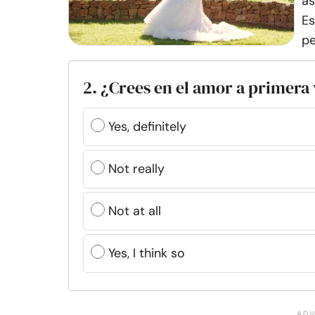
as
Es
pe
2. ¿Crees en el amor a primera 
Yes, definitely
Not really
Not at all
Yes, I think so