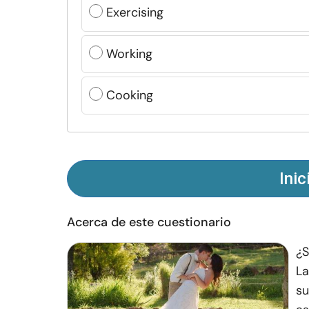
Exercising
Working
Cooking
Inic
Acerca de este cuestionario
¿S
La
su