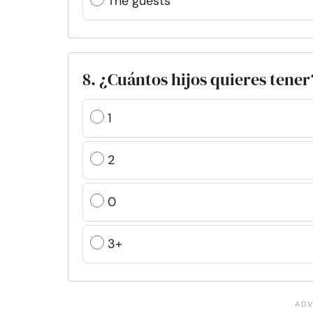
The guests
8. ¿Cuántos hijos quieres tener
1
2
0
3+