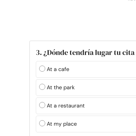
3. ¿Dónde tendría lugar tu cita
At a cafe
At the park
At a restaurant
At my place