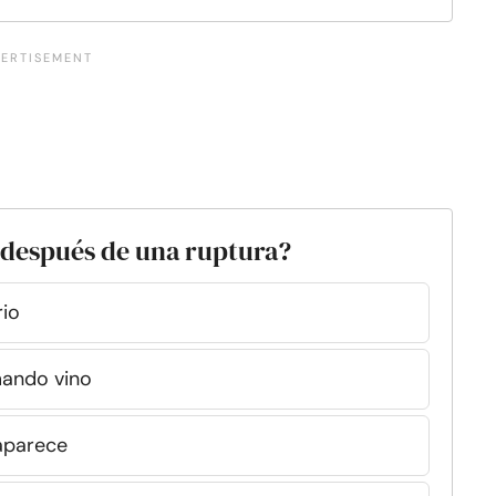
 después de una ruptura?
rio
mando vino
aparece