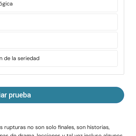
lógica
n de la seriedad
iar prueba
s rupturas no son solo finales, son historias,
enas de drama, lecciones y tal vez incluso algunos