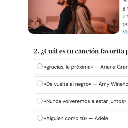
gi
un
pa
V
2. ¿Cuál es tu canción favorita 
«gracias, la próxima» — Ariana Gra
«De vuelta al negro» — Amy Wineh
«Nunca volveremos a estar juntos» 
«Alguien como tú» — Adele