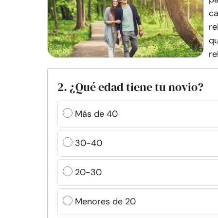
ca
re
qu
re
2. ¿Qué edad tiene tu novio?
Más de 40
30-40
20-30
Menores de 20