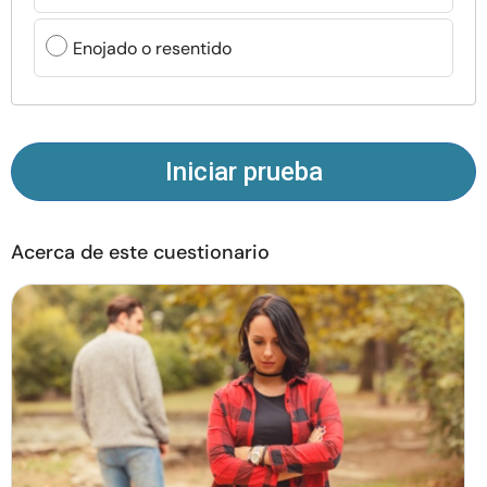
Recursos
Enojado o resentido
Comunidad
Encuentra un terapeuta
Iniciar prueba
Idioma
ES
Acerca de este cuestionario
Sobre nosotros
Contáctanos
Escríbenos
Publicidad con
nosotros
© Copyright 2026. Todos los derechos reservados.