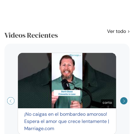
Ver todo
Videos Recientes
Curso
exag
corto
¡No caigas en el bombardeo amoroso!
Espera el amor que crece lentamente |
Marriage.com