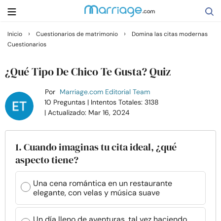
›
›
Inicio
Cuestionarios de matrimonio
Domina las citas modernas
Cuestionarios
Buscar
¿Qué Tipo De Chico Te Gusta? Quiz
Casarse
Por
Marriage.com Editorial Team
10 Preguntas
| Intentos Totales: 3138
| Actualizado: Mar 16, 2024
Relaciones
Familia
1. Cuando imaginas tu cita ideal, ¿qué
aspecto tiene?
Ayuda
Una cena romántica en un restaurante
elegante, con velas y música suave
Cursos
Un día lleno de aventuras, tal vez haciendo