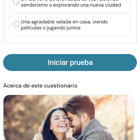
senderismo o explorando una nueva ciudad
Recursos
Una agradable velada en casa, viendo
Comunidad
películas o jugando juntos
Encuentra un terapeuta
Idioma
ES
Iniciar prueba
Sobre nosotros
Contáctanos
Escríbenos
Publicidad con
Acerca de este cuestionario
nosotros
© Copyright 2026. Todos los derechos reservados.