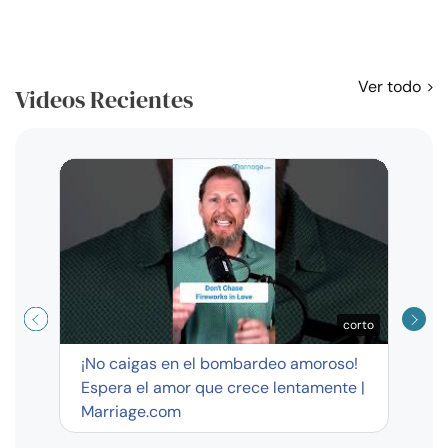
Ver todo
Videos Recientes
Curso
exag
corto
¡No caigas en el bombardeo amoroso!
Espera el amor que crece lentamente |
Marriage.com