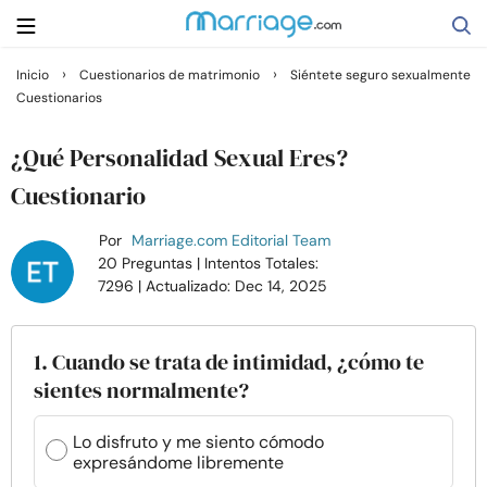
›
›
Inicio
Cuestionarios de matrimonio
Siéntete seguro sexualmente
Cuestionarios
Buscar
¿Qué Personalidad Sexual Eres?
Casarse
Cuestionario
Por
Marriage.com Editorial Team
Relaciones
20 Preguntas
| Intentos Totales:
7296
| Actualizado: Dec 14, 2025
Familia
1. Cuando se trata de intimidad, ¿cómo te
Ayuda
sientes normalmente?
Cursos
Lo disfruto y me siento cómodo
expresándome libremente