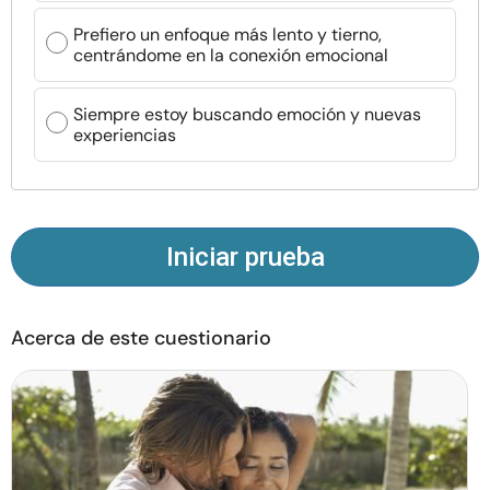
Recursos
Prefiero un enfoque más lento y tierno,
centrándome en la conexión emocional
Comunidad
Siempre estoy buscando emoción y nuevas
experiencias
Encuentra un terapeuta
Idioma
ES
Iniciar prueba
Sobre nosotros
Contáctanos
Escríbenos
Publicidad con
nosotros
Acerca de este cuestionario
© Copyright 2026. Todos los derechos reservados.