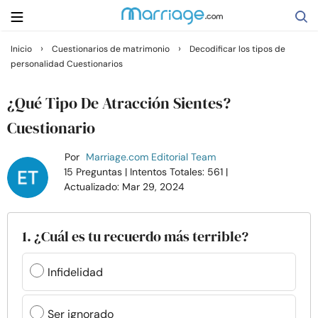
›
›
Inicio
Cuestionarios de matrimonio
Decodificar los tipos de
personalidad Cuestionarios
Buscar
¿Qué Tipo De Atracción Sientes?
Casarse
Cuestionario
Por
Marriage.com Editorial Team
Relaciones
15 Preguntas
| Intentos Totales: 561
|
Actualizado: Mar 29, 2024
Familia
1. ¿Cuál es tu recuerdo más terrible?
Ayuda
Infidelidad
Cursos
Ser ignorado