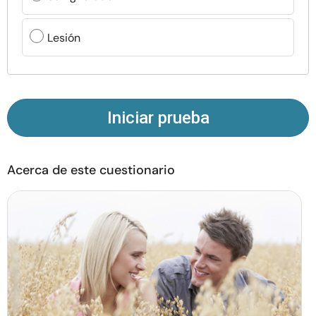
Recursos
Lesión
Comunidad
Encuentra un terapeuta
Iniciar prueba
Idioma
ES
Acerca de este cuestionario
Sobre nosotros
Contáctanos
Escríbenos
Publicidad con
nosotros
© Copyright 2026. Todos los derechos reservados.