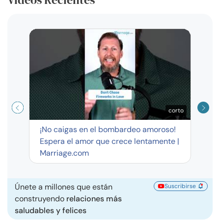
Curso
exag
corto
¡No caigas en el bombardeo amoroso!
Espera el amor que crece lentamente |
Marriage.com
Únete a millones que están
Suscribirse
construyendo
relaciones más
saludables y felices