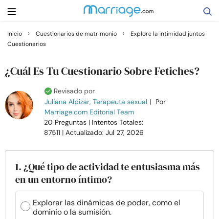
›
›
Inicio
Cuestionarios de matrimonio
Explore la intimidad juntos
Cuestionarios
Buscar
¿Cuál Es Tu Cuestionario Sobre Fetiches?
Casarse
Revisado por
Juliana Alpizar, Terapeuta sexual
|
Por
Marriage.com Editorial Team
Relaciones
20 Preguntas
| Intentos Totales:
87511
| Actualizado: Jul 27, 2026
Familia
1. ¿Qué tipo de actividad te entusiasma más
Ayuda
en un entorno íntimo?
Cursos
Explorar las dinámicas de poder, como el
dominio o la sumisión.