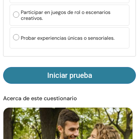
Recursos
Participar en juegos de rol o escenarios
creativos.
Comunidad
Probar experiencias únicas o sensoriales.
Encuentra un terapeuta
Idioma
ES
Iniciar prueba
Sobre nosotros
Contáctanos
Escríbenos
Publicidad con
nosotros
Acerca de este cuestionario
© Copyright 2026. Todos los derechos reservados.