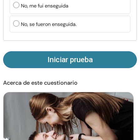
Recursos
No, me fui enseguida
Comunidad
No, se fueron enseguida.
Encuentra un terapeuta
Idioma
ES
Iniciar prueba
Acerca de este cuestionario
Sobre nosotros
Contáctanos
Escríbenos
Publicidad con
nosotros
© Copyright 2026. Todos los derechos reservados.