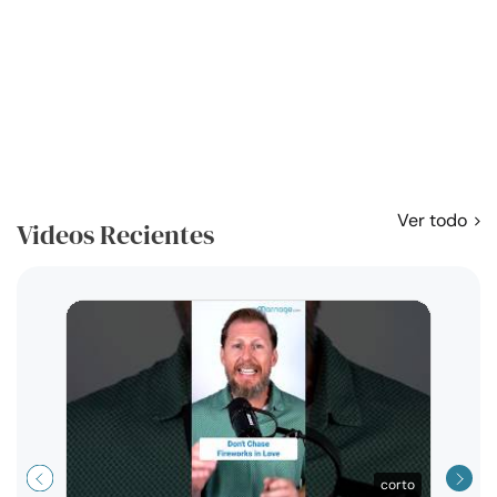
Ver todo
Videos Recientes
Curso
exag
corto