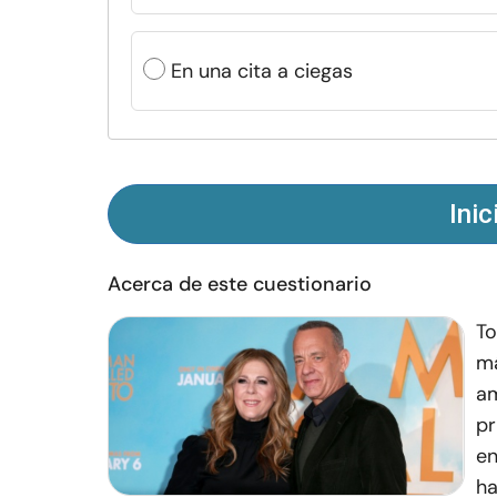
En una cita a ciegas
Inic
Acerca de este cuestionario
To
má
am
pr
en
ha