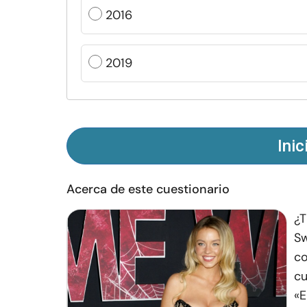
2016
2019
Inic
Acerca de este cuestionario
¿T
Sw
co
cu
«E