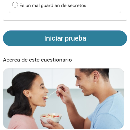
Recursos
Es un mal guardián de secretos
Comunidad
Encuentra un terapeuta
Iniciar prueba
Idioma
ES
Acerca de este cuestionario
Sobre nosotros
Contáctanos
Escríbenos
Publicidad con
nosotros
© Copyright 2026. Todos los derechos reservados.