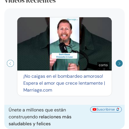
Videos Recientes
Curso
exag
corto
¡No caigas en el bombardeo amoroso!
Espera el amor que crece lentamente |
Marriage.com
Únete a millones que están
Suscribirse
construyendo
relaciones más
saludables y felices