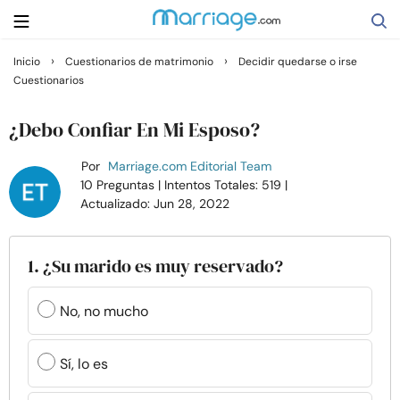
›
›
Inicio
Cuestionarios de matrimonio
Decidir quedarse o irse
Cuestionarios
Buscar
¿Debo Confiar En Mi Esposo?
Casarse
Por
Marriage.com Editorial Team
10 Preguntas
| Intentos Totales: 519
|
Actualizado: Jun 28, 2022
Relaciones
Familia
1. ¿Su marido es muy reservado?
Ayuda
No, no mucho
Cursos
Sí, lo es