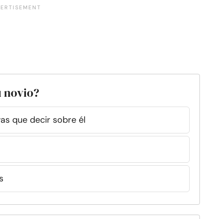
u novio?
as que decir sobre él
s