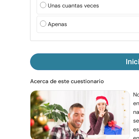
Unas cuantas veces
Apenas
Inic
Acerca de este cuestionario
No
en
na
se
es
en