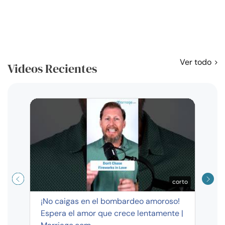
Ver todo
Videos Recientes
Curso
exag
corto
¡No caigas en el bombardeo amoroso!
Espera el amor que crece lentamente |