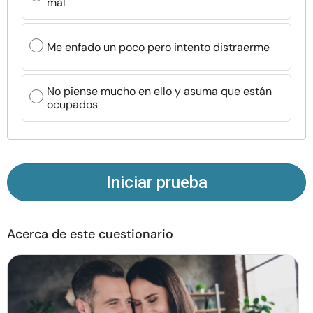
mal
Recursos
Me enfado un poco pero intento distraerme
Comunidad
Encuentra un terapeuta
No piense mucho en ello y asuma que están
ocupados
Idioma
ES
Iniciar prueba
Sobre nosotros
Contáctanos
Escríbenos
Publicidad con
nosotros
© Copyright 2026. Todos los derechos reservados.
Acerca de este cuestionario