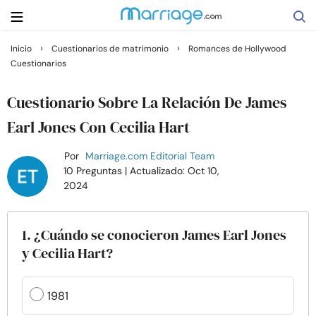
›
›
Inicio
Cuestionarios de matrimonio
Romances de Hollywood
Cuestionarios
Buscar
Cuestionario Sobre La Relación De James
Casarse
Earl Jones Con Cecilia Hart
Por
Marriage.com Editorial Team
Relaciones
10 Preguntas
| Actualizado: Oct 10,
2024
Familia
1. ¿Cuándo se conocieron James Earl Jones
Ayuda
y Cecilia Hart?
Cursos
1981