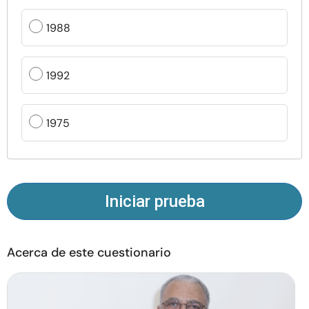
Recursos
1988
Comunidad
1992
Encuentra un terapeuta
1975
Idioma
ES
Sobre nosotros
Contáctanos
Escríbenos
Publicidad con
Iniciar prueba
nosotros
© Copyright 2026. Todos los derechos reservados.
Acerca de este cuestionario