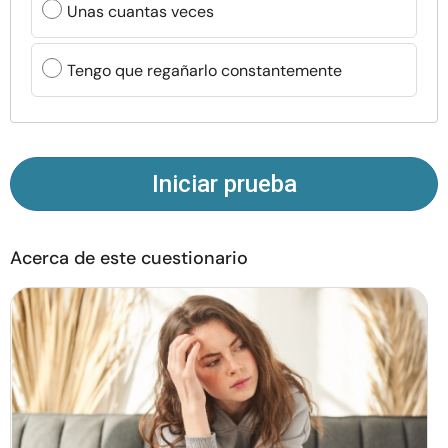
Unas cuantas veces
Recursos
Tengo que regañarlo constantemente
Comunidad
Encuentra un terapeuta
Iniciar prueba
Idioma
ES
Acerca de este cuestionario
Sobre nosotros
Contáctanos
Escríbenos
Publicidad con
nosotros
© Copyright 2026. Todos los derechos reservados.