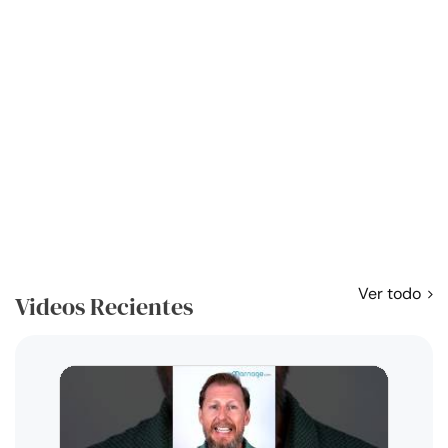
Ver todo
Videos Recientes
Curso
exag