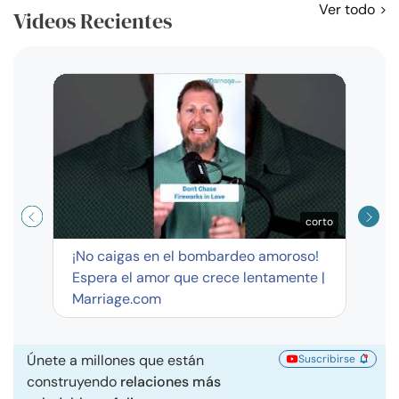
Ver todo
Videos Recientes
Curso
exag
corto
¡No caigas en el bombardeo amoroso!
Espera el amor que crece lentamente |
Marriage.com
Únete a millones que están
Suscribirse
construyendo
relaciones más