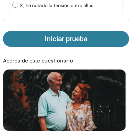
Recursos
Sí, he notado la tensión entre ellos
Comunidad
Encuentra un terapeuta
Iniciar prueba
Idioma
ES
Acerca de este cuestionario
Sobre nosotros
Contáctanos
Escríbenos
Publicidad con
nosotros
© Copyright 2026. Todos los derechos reservados.