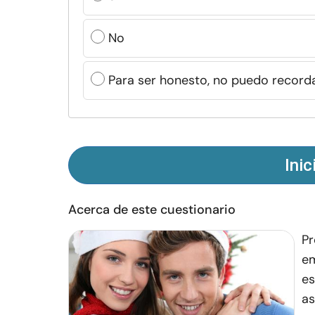
No
Para ser honesto, no puedo record
Inic
Acerca de este cuestionario
Pr
em
es
as