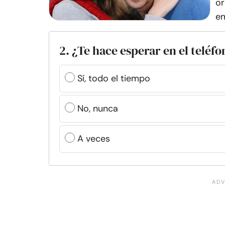
or
em
2. ¿Te hace esperar en el teléf
Sí, todo el tiempo
No, nunca
A veces