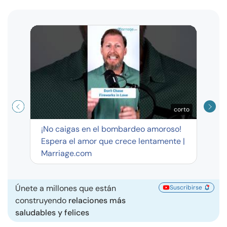
Curso
exag
corto
¡No caigas en el bombardeo amoroso!
Espera el amor que crece lentamente |
Marriage.com
Únete a millones que están
Suscribirse
construyendo
relaciones más
saludables y felices