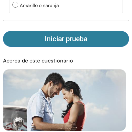
Recursos
Amarillo o naranja
Comunidad
Encuentra un terapeuta
Iniciar prueba
Idioma
ES
Acerca de este cuestionario
Sobre nosotros
Contáctanos
Escríbenos
Publicidad con
nosotros
© Copyright 2026. Todos los derechos reservados.