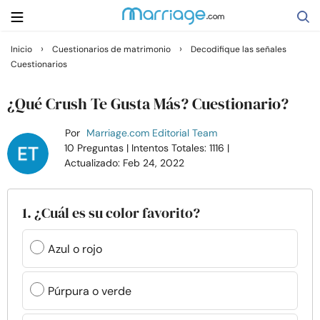
›
›
Inicio
Cuestionarios de matrimonio
Decodifique las señales
Cuestionarios
Buscar
¿Qué Crush Te Gusta Más? Cuestionario?
Casarse
Por
Marriage.com Editorial Team
10 Preguntas
| Intentos Totales: 1116
|
Actualizado: Feb 24, 2022
Relaciones
Familia
1. ¿Cuál es su color favorito?
Ayuda
Azul o rojo
Cursos
Púrpura o verde