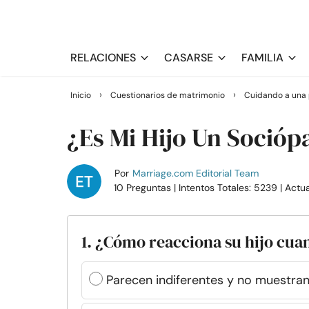
RELACIONES
CASARSE
FAMILIA
›
›
Inicio
Cuestionarios de matrimonio
Cuidando a una 
¿Es Mi Hijo Un Socióp
Por
Marriage.com Editorial Team
10 Preguntas
| Intentos Totales: 5239
| Actu
1. ¿Cómo reacciona su hijo cua
Parecen indiferentes y no muestra