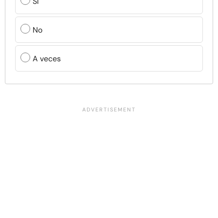
Sí
No
A veces