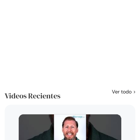
Ver todo
Videos Recientes
Curso
exag