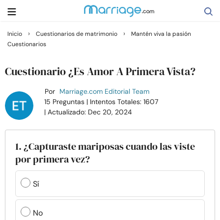
›
›
Inicio
Cuestionarios de matrimonio
Mantén viva la pasión
Cuestionarios
Buscar
Cuestionario ¿Es Amor A Primera Vista?
Casarse
Por
Marriage.com Editorial Team
15 Preguntas
| Intentos Totales: 1607
| Actualizado: Dec 20, 2024
Relaciones
Familia
1. ¿Capturaste mariposas cuando las viste
por primera vez?
Ayuda
Sí
Cursos
No