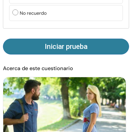
Recursos
No recuerdo
Comunidad
Encuentra un terapeuta
Iniciar prueba
Idioma
ES
Acerca de este cuestionario
Sobre nosotros
Contáctanos
Escríbenos
Publicidad con
nosotros
© Copyright 2026. Todos los derechos reservados.