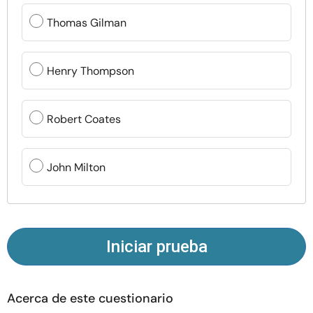
Recursos
Thomas Gilman
Comunidad
Henry Thompson
Encuentra un terapeuta
Robert Coates
Idioma
ES
John Milton
Sobre nosotros
Contáctanos
Escríbenos
Publicidad con
nosotros
© Copyright 2026. Todos los derechos reservados.
Iniciar prueba
Acerca de este cuestionario