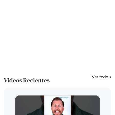
Ver todo
Videos Recientes
Curso
exag