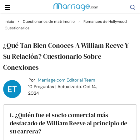
›
›
Inicio
Cuestionarios de matrimonio
Romances de Hollywood
Cuestionarios
Buscar
¿Qué Tan Bien Conoces A William Reeve Y
Casarse
Su Relación? Cuestionario Sobre
Conexiones
Relaciones
Por
Marriage.com Editorial Team
10 Preguntas
| Actualizado: Oct 14,
Familia
2024
Ayuda
1. ¿Quién fue el socio comercial más
destacado de William Reeve al principio de
Cursos
su carrera?