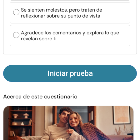
Recursos
Se sienten molestos, pero traten de
reflexionar sobre su punto de vista
Comunidad
Agradece los comentarios y explora lo que
revelan sobre ti
Encuentra un terapeuta
Idioma
ES
Iniciar prueba
Sobre nosotros
Contáctanos
Escríbenos
Publicidad con
nosotros
Acerca de este cuestionario
© Copyright 2026. Todos los derechos reservados.