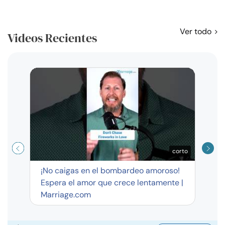
Ver todo
Videos Recientes
Curso
exag
corto
¡No caigas en el bombardeo amoroso!
Espera el amor que crece lentamente |
Marriage.com