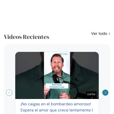
Ver todo
Videos Recientes
Curso
exag
corto
¡No caigas en el bombardeo amoroso!
Espera el amor que crece lentamente |