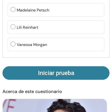
Recursos
Madelaine Petsch
Comunidad
Lili Reinhart
Encuentra un terapeuta
Vanessa Morgan
Idioma
ES
Sobre nosotros
Contáctanos
Escríbenos
Publicidad con
Iniciar prueba
nosotros
© Copyright 2026. Todos los derechos reservados.
Acerca de este cuestionario