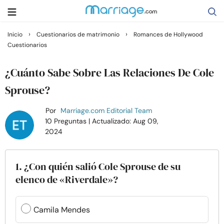
›
›
Inicio
Cuestionarios de matrimonio
Romances de Hollywood
Cuestionarios
Buscar
¿Cuánto Sabe Sobre Las Relaciones De Cole
Casarse
Sprouse?
Por
Marriage.com Editorial Team
Relaciones
10 Preguntas
| Actualizado: Aug 09,
2024
Familia
1. ¿Con quién salió Cole Sprouse de su
Ayuda
elenco de «Riverdale»?
Cursos
Camila Mendes