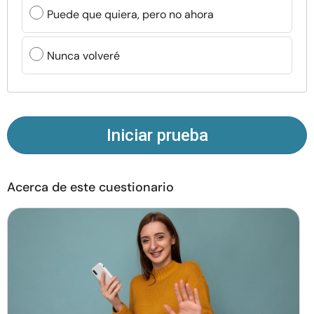
Recursos
Puede que quiera, pero no ahora
Comunidad
Nunca volveré
Encuentra un terapeuta
Idioma
ES
Iniciar prueba
Acerca de este cuestionario
Sobre nosotros
Contáctanos
Escríbenos
Publicidad con
nosotros
© Copyright 2026. Todos los derechos reservados.