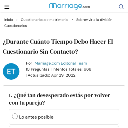
›
›
Inicio
Cuestionarios de matrimonio
Sobrevivir a la división
Cuestionarios
Buscar
¿Durante Cuánto Tiempo Debo Hacer El
Casarse
Cuestionario Sin Contacto?
Por
Marriage.com Editorial Team
Relaciones
10 Preguntas
| Intentos Totales: 668
| Actualizado: Apr 29, 2022
Familia
1. ¿Qué tan desesperado estás por volver
Ayuda
con tu pareja?
Cursos
Lo antes posible