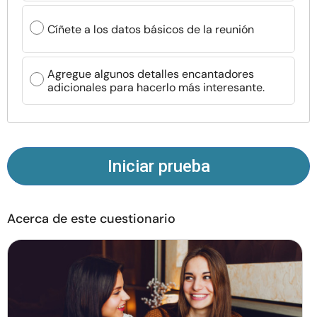
Recursos
Cíñete a los datos básicos de la reunión
Comunidad
Agregue algunos detalles encantadores
adicionales para hacerlo más interesante.
Encuentra un terapeuta
Idioma
ES
Iniciar prueba
Sobre nosotros
Contáctanos
Escríbenos
Publicidad con
nosotros
Acerca de este cuestionario
© Copyright 2026. Todos los derechos reservados.