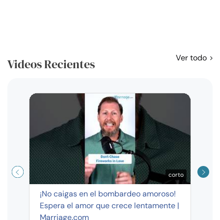
Ver todo
Videos Recientes
Curso
exag
corto
¡No caigas en el bombardeo amoroso!
Espera el amor que crece lentamente |
Marriage.com