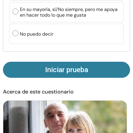
Recursos
En su mayoría, sí/No siempre, pero me apoya
en hacer todo lo que me gusta
Comunidad
No puedo decir
Encuentra un terapeuta
Idioma
ES
Iniciar prueba
Sobre nosotros
Contáctanos
Escríbenos
Publicidad con
nosotros
Acerca de este cuestionario
© Copyright 2026. Todos los derechos reservados.