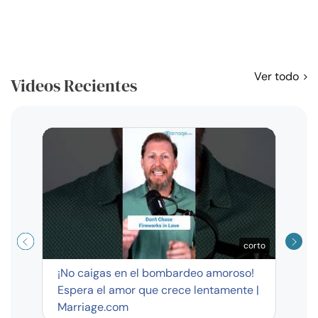
Ver todo
Videos Recientes
Curso
exag
corto
¡No caigas en el bombardeo amoroso!
Espera el amor que crece lentamente |
Marriage.com