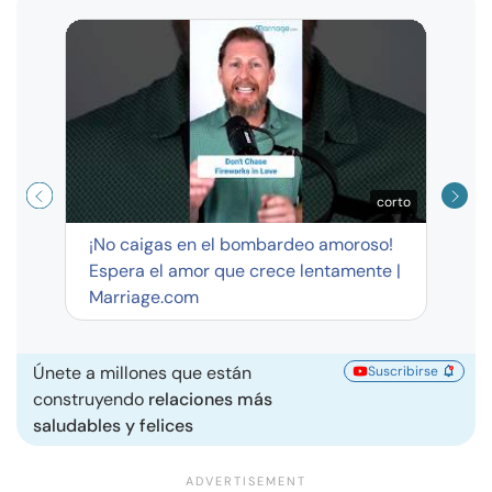
Curso
exag
corto
¡No caigas en el bombardeo amoroso!
Espera el amor que crece lentamente |
Marriage.com
Únete a millones que están
Suscribirse
construyendo
relaciones más
saludables y felices