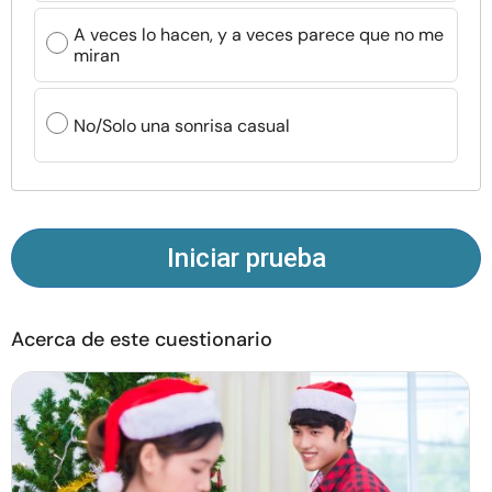
Recursos
A veces lo hacen, y a veces parece que no me
miran
Comunidad
No/Solo una sonrisa casual
Encuentra un terapeuta
Idioma
ES
Iniciar prueba
Sobre nosotros
Contáctanos
Escríbenos
Publicidad con
nosotros
Acerca de este cuestionario
© Copyright 2026. Todos los derechos reservados.