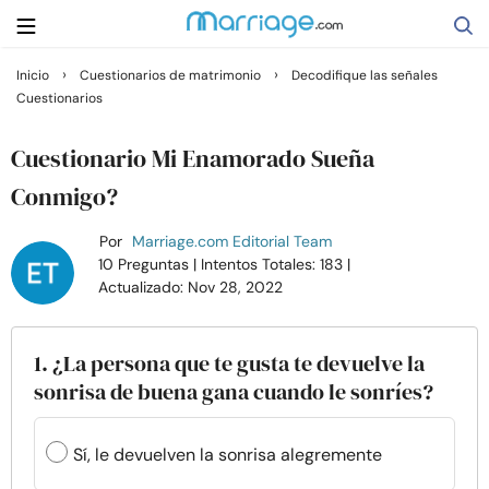
›
›
Inicio
Cuestionarios de matrimonio
Decodifique las señales
Cuestionarios
Buscar
Cuestionario Mi Enamorado Sueña
Casarse
Conmigo?
Por
Marriage.com Editorial Team
Relaciones
10 Preguntas
| Intentos Totales: 183
|
Actualizado: Nov 28, 2022
Familia
1. ¿La persona que te gusta te devuelve la
Ayuda
sonrisa de buena gana cuando le sonríes?
Cursos
Sí, le devuelven la sonrisa alegremente