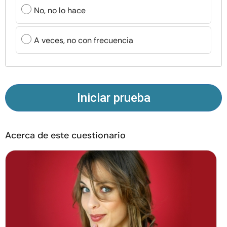
Recursos
No, no lo hace
Comunidad
A veces, no con frecuencia
Encuentra un terapeuta
Idioma
ES
Iniciar prueba
Acerca de este cuestionario
Sobre nosotros
Contáctanos
Escríbenos
Publicidad con
nosotros
© Copyright 2026. Todos los derechos reservados.