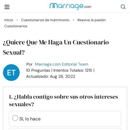
›
›
Inicio
Cuestionarios de matrimonio
Reaviva la pasión
Cuestionarios
Buscar
¿Quiere Que Me Haga Un Cuestionario
Casarse
Sexual?
Por
Marriage.com Editorial Team
Relaciones
10 Preguntas
| Intentos Totales: 1215
|
Actualizado: Aug 26, 2022
Familia
1. ¿Habla contigo sobre sus otros intereses
Ayuda
sexuales?
Cursos
Sí, lo hace