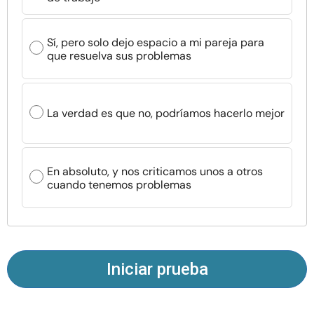
Recursos
Sí, pero solo dejo espacio a mi pareja para
Comunidad
que resuelva sus problemas
Encuentra un terapeuta
La verdad es que no, podríamos hacerlo mejor
Idioma
ES
En absoluto, y nos criticamos unos a otros
cuando tenemos problemas
Sobre nosotros
Contáctanos
Escríbenos
Publicidad con
nosotros
© Copyright 2026. Todos los derechos reservados.
Iniciar prueba