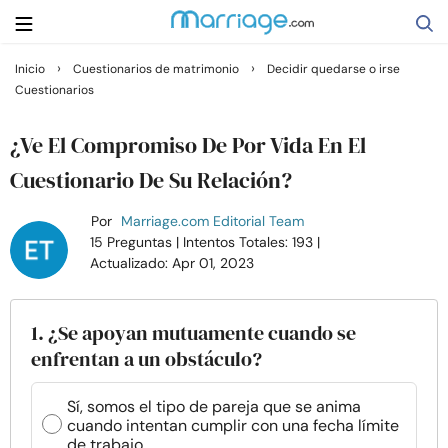
›
›
Inicio
Cuestionarios de matrimonio
Decidir quedarse o irse
Cuestionarios
Buscar
¿Ve El Compromiso De Por Vida En El
Casarse
Cuestionario De Su Relación?
Por
Marriage.com Editorial Team
Relaciones
15 Preguntas
| Intentos Totales: 193
|
Actualizado: Apr 01, 2023
Familia
1. ¿Se apoyan mutuamente cuando se
Ayuda
enfrentan a un obstáculo?
Cursos
Sí, somos el tipo de pareja que se anima
cuando intentan cumplir con una fecha límite
de trabajo