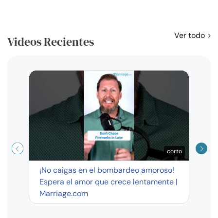
Ver todo
Videos Recientes
Curso
exag
corto
¡No caigas en el bombardeo amoroso!
Espera el amor que crece lentamente |
Marriage.com