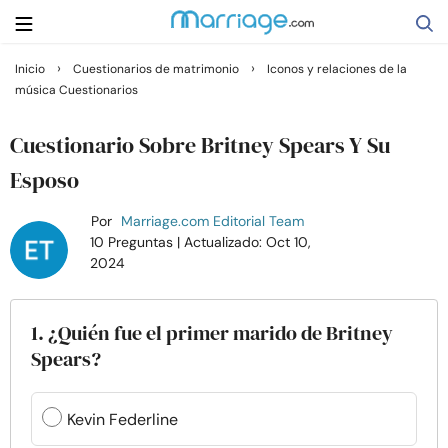
›
›
Inicio
Cuestionarios de matrimonio
Iconos y relaciones de la
música Cuestionarios
Buscar
Cuestionario Sobre Britney Spears Y Su
Casarse
Esposo
Por
Marriage.com Editorial Team
Relaciones
10 Preguntas
| Actualizado: Oct 10,
2024
Familia
1. ¿Quién fue el primer marido de Britney
Ayuda
Spears?
Cursos
Kevin Federline