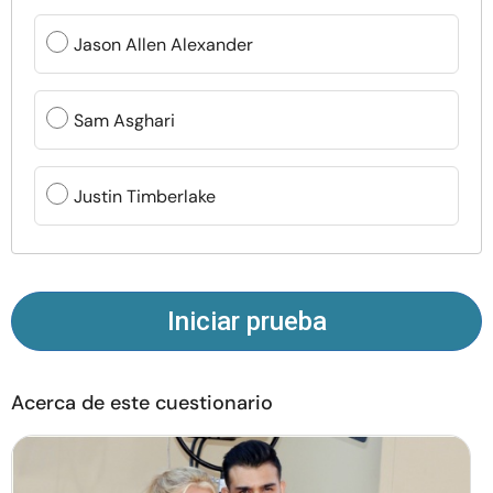
Recursos
Jason Allen Alexander
Comunidad
Sam Asghari
Encuentra un terapeuta
Justin Timberlake
Idioma
ES
Sobre nosotros
Contáctanos
Escríbenos
Publicidad con
Iniciar prueba
nosotros
© Copyright 2026. Todos los derechos reservados.
Acerca de este cuestionario