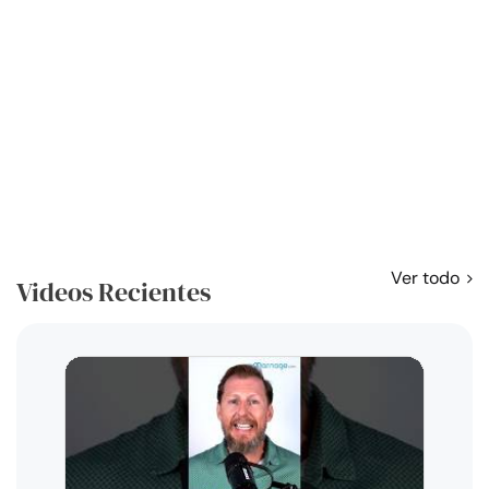
Ver todo
Videos Recientes
Curso
exag