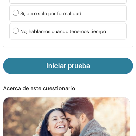
Recursos
Sí, pero solo por formalidad
Comunidad
No, hablamos cuando tenemos tiempo
Encuentra un terapeuta
Idioma
ES
Iniciar prueba
Sobre nosotros
Contáctanos
Escríbenos
Publicidad con
Acerca de este cuestionario
nosotros
© Copyright 2026. Todos los derechos reservados.