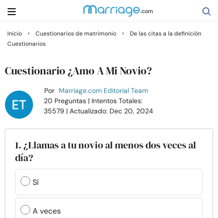
›
›
Inicio
Cuestionarios de matrimonio
De las citas a la definición
Cuestionarios
Buscar
Cuestionario ¿Amo A Mi Novio?
Casarse
Por
Marriage.com Editorial Team
20 Preguntas
| Intentos Totales:
35579
| Actualizado: Dec 20, 2024
Relaciones
Familia
1. ¿Llamas a tu novio al menos dos veces al
día?
Ayuda
Sí
Cursos
A veces