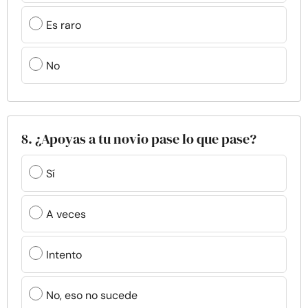
Es raro
No
8. ¿Apoyas a tu novio pase lo que pase?
Sí
A veces
Intento
No, eso no sucede