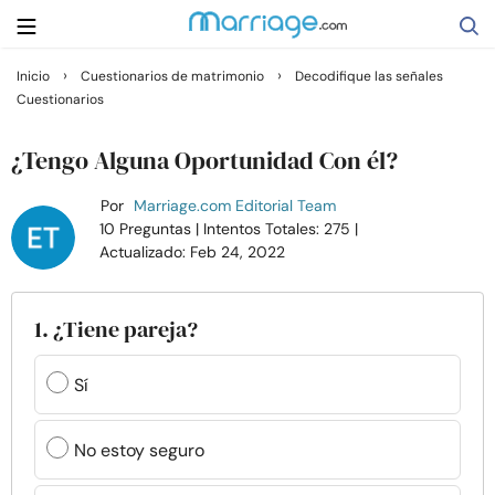
›
›
Inicio
Cuestionarios de matrimonio
Decodifique las señales
Cuestionarios
Buscar
¿Tengo Alguna Oportunidad Con él?
Casarse
Por
Marriage.com Editorial Team
10 Preguntas
| Intentos Totales: 275
|
Actualizado: Feb 24, 2022
Relaciones
Familia
1. ¿Tiene pareja?
Ayuda
Sí
Cursos
No estoy seguro