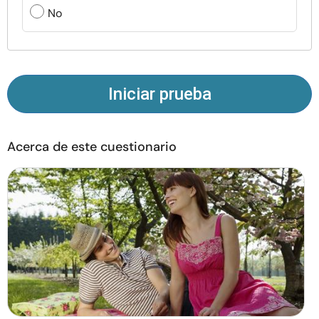
Recursos
No
Comunidad
Encuentra un terapeuta
Iniciar prueba
Idioma
ES
Acerca de este cuestionario
Sobre nosotros
Contáctanos
Escríbenos
Publicidad con
nosotros
© Copyright 2026. Todos los derechos reservados.