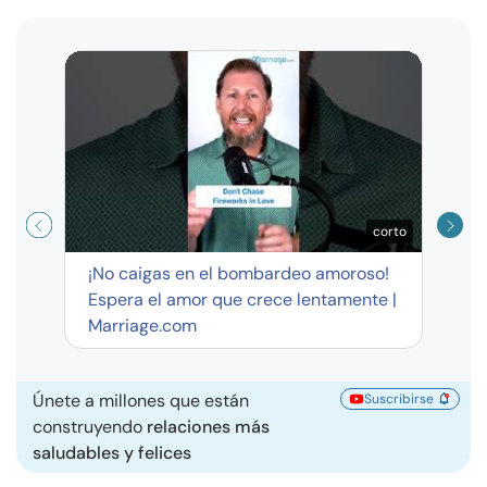
Curso
exag
corto
¡No caigas en el bombardeo amoroso!
Espera el amor que crece lentamente |
Marriage.com
Únete a millones que están
Suscribirse
construyendo
relaciones más
saludables y felices