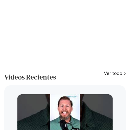
Ver todo
Videos Recientes
Curso
exag