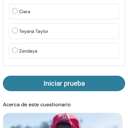
Recursos
Ciara
Comunidad
Teyana Taylor
Encuentra un terapeuta
Zendaya
Idioma
ES
Sobre nosotros
Contáctanos
Escríbenos
Publicidad con
Iniciar prueba
nosotros
© Copyright 2026. Todos los derechos reservados.
Acerca de este cuestionario