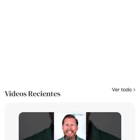
Ver todo
Videos Recientes
Curso
exag