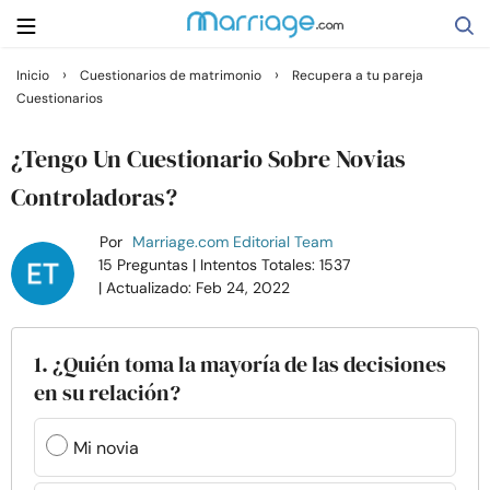
›
›
Inicio
Cuestionarios de matrimonio
Recupera a tu pareja
Cuestionarios
Buscar
¿Tengo Un Cuestionario Sobre Novias
Casarse
Controladoras?
Por
Marriage.com Editorial Team
Relaciones
15 Preguntas
| Intentos Totales: 1537
| Actualizado: Feb 24, 2022
Familia
1. ¿Quién toma la mayoría de las decisiones
Ayuda
en su relación?
Cursos
Mi novia