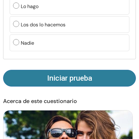
Recursos
Lo hago
Comunidad
Los dos lo hacemos
Encuentra un terapeuta
Nadie
Idioma
ES
Iniciar prueba
Sobre nosotros
Contáctanos
Escríbenos
Publicidad con
nosotros
Acerca de este cuestionario
© Copyright 2026. Todos los derechos reservados.