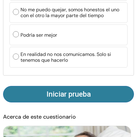
Recursos
No me puedo quejar, somos honestos el uno
con el otro la mayor parte del tiempo
Comunidad
Podría ser mejor
Encuentra un terapeuta
En realidad no nos comunicamos. Solo si
Idioma
ES
tenemos que hacerlo
Sobre nosotros
Contáctanos
Escríbenos
Publicidad con
nosotros
Iniciar prueba
© Copyright 2026. Todos los derechos reservados.
Acerca de este cuestionario