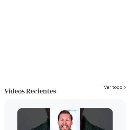
Ver todo
Videos Recientes
Curso
exag