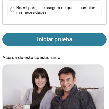
Recursos
No, mi pareja se asegura de que se cumplan
mis necesidades
Comunidad
Encuentra un terapeuta
Iniciar prueba
Idioma
ES
Acerca de este cuestionario
Sobre nosotros
Contáctanos
Escríbenos
Publicidad con
nosotros
© Copyright 2026. Todos los derechos reservados.