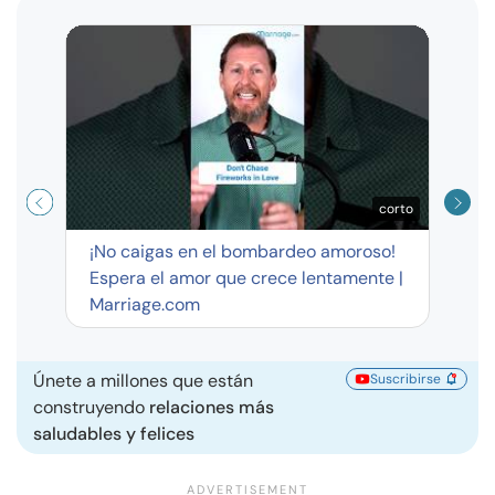
Curso
exag
corto
¡No caigas en el bombardeo amoroso!
Espera el amor que crece lentamente |
Marriage.com
Únete a millones que están
Suscribirse
construyendo
relaciones más
saludables y felices