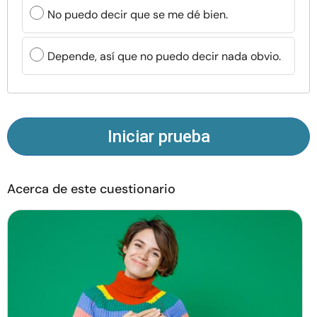
Recursos
No puedo decir que se me dé bien.
Comunidad
Depende, así que no puedo decir nada obvio.
Encuentra un terapeuta
Idioma
ES
Iniciar prueba
Acerca de este cuestionario
Sobre nosotros
Contáctanos
Escríbenos
Publicidad con
nosotros
© Copyright 2026. Todos los derechos reservados.