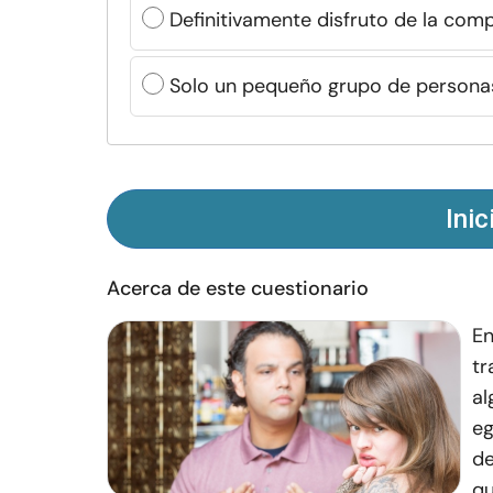
Definitivamente disfruto de la com
Solo un pequeño grupo de persona
Inic
Acerca de este cuestionario
En
tr
al
eg
de
qu