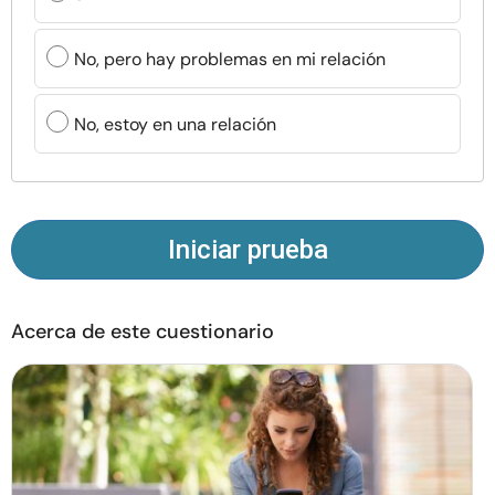
Recursos
No, pero hay problemas en mi relación
Comunidad
No, estoy en una relación
Encuentra un terapeuta
Idioma
ES
Iniciar prueba
Sobre nosotros
Contáctanos
Escríbenos
Publicidad con
nosotros
Acerca de este cuestionario
© Copyright 2026. Todos los derechos reservados.