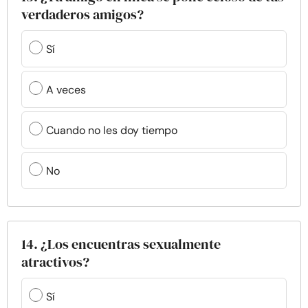
verdaderos amigos?
Sí
A veces
Cuando no les doy tiempo
No
14. ¿Los encuentras sexualmente
atractivos?
Sí