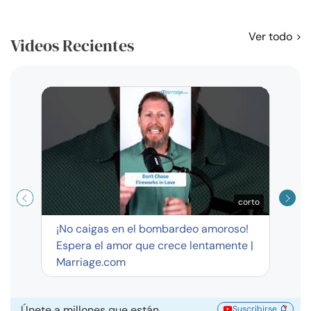
Ver todo
Videos Recientes
Curso
exag
corto
¡No caigas en el bombardeo amoroso!
Espera el amor que crece lentamente |
Marriage.com
Únete a millones que están
Suscribirse