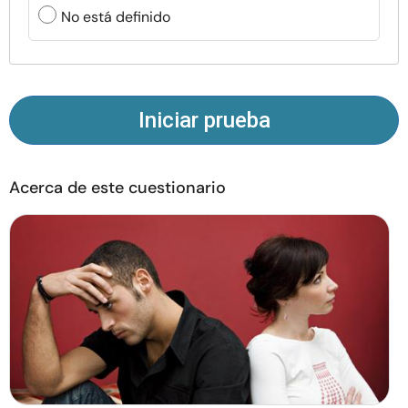
Recursos
No está definido
Comunidad
Encuentra un terapeuta
Iniciar prueba
Idioma
ES
Acerca de este cuestionario
Sobre nosotros
Contáctanos
Escríbenos
Publicidad con
nosotros
© Copyright 2026. Todos los derechos reservados.