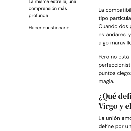
La misma estrella, una
comprensión más
La compatibil
profunda
tipo particul
Cuando dos p
Hacer cuestionario
estándares, y
algo maravil
Pero no está
perfeccionist
puntos ciego
magia.
¿Qué defi
Virgo y 
La unión amo
define por u