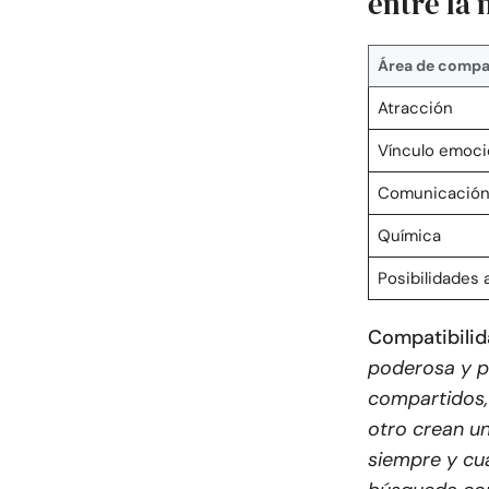
entre la 
Área de compat
Atracción
Vínculo emoci
Comunicació
Química
Posibilidades a
Compatibilida
poderosa y p
compartidos,
otro crean un
siempre y cu