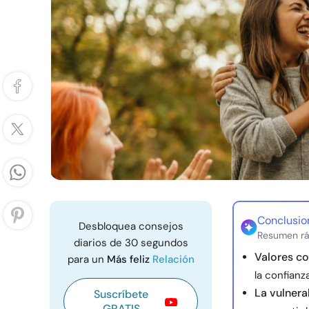
Conclusio
Desbloquea consejos
Resumen rá
diarios de 30 segundos
Valores c
para un
Más feliz
Relación
la confianz
La vulnera
Suscríbete
GRATIS