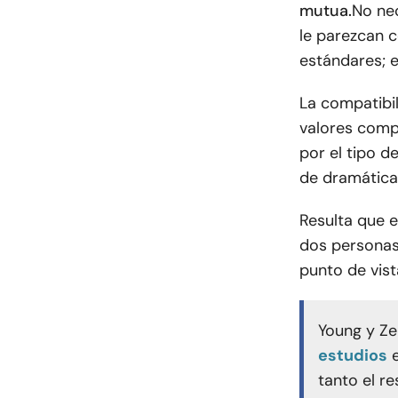
mutua.
No nec
le parezcan co
estándares; e
La compatibil
valores compa
por el tipo 
de dramática
Resulta que e
dos personas
punto de vist
Young y Zei
estudios
tanto el r