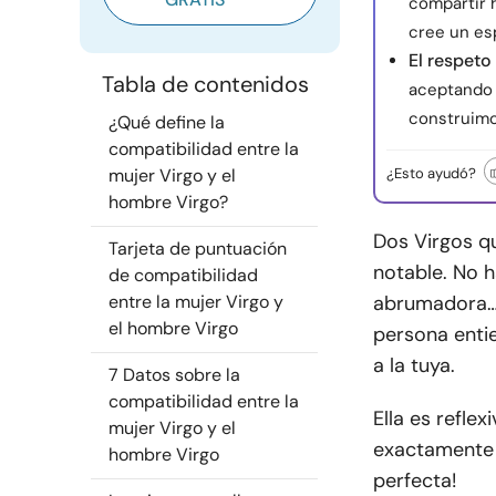
compartir 
cree un es
El respeto
Tabla de contenidos
aceptando 
construimo
¿Qué define la
compatibilidad entre la
mujer Virgo y el
¿Esto ayudó?
hombre Virgo?
Dos Virgos qu
Tarjeta de puntuación
notable. No 
de compatibilidad
entre la mujer Virgo y
abrumadora… 
el hombre Virgo
persona enti
a la tuya.
7 Datos sobre la
compatibilidad entre la
Ella es reflex
mujer Virgo y el
exactamente 
hombre Virgo
perfecta!