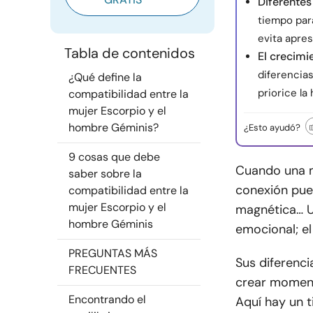
Diferentes
tiempo par
evita apres
Tabla de contenidos
El crecimi
diferencia
¿Qué define la
priorice la
compatibilidad entre la
mujer Escorpio y el
hombre Géminis?
¿Esto ayudó?
9 cosas que debe
Cuando una m
saber sobre la
conexión pue
compatibilidad entre la
mujer Escorpio y el
magnética… U
hombre Géminis
emocional; el
PREGUNTAS MÁS
Sus diferenc
FRECUENTES
crear moment
Encontrando el
Aquí hay un ti