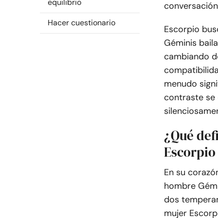
equilibrio
conversación,
Hacer cuestionario
Escorpio busc
Géminis bail
cambiando de
compatibilid
menudo signi
contraste se 
silenciosamen
¿Qué defi
Escorpio
En su corazón
hombre Gémin
dos temperam
mujer Escorpi