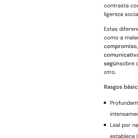
contrasta con
ligereza socia
Estas difere
como a male
compromiso, 
comunicativa
según
sobre 
otro.
Rasgos básic
Profundame
intensamen
Leal por n
establece l