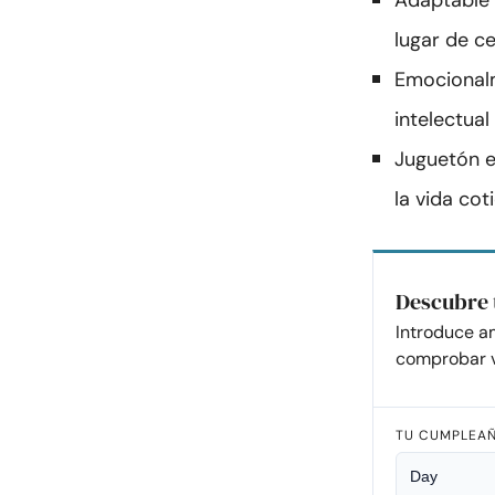
Adaptable y
lugar de ce
Emocionalme
intelectua
Juguetón e
la vida cot
Descubre 
Introduce a
comprobar v
TU CUMPLEA