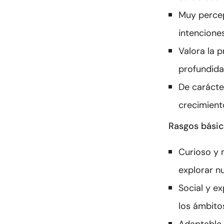
Muy percep
intencione
Valora la p
profundidad
De carácter
crecimient
Rasgos bási
Curioso y 
explorar n
Social y e
los ámbitos