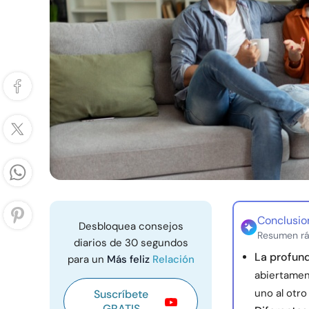
Conclusio
Desbloquea consejos
Resumen rá
diarios de 30 segundos
La profund
para un
Más feliz
Relación
abiertamen
uno al otr
Suscríbete
GRATIS