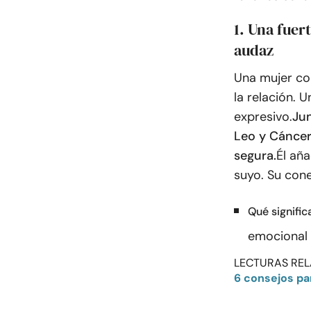
1. Una fuer
audaz
Una mujer con
la relación. 
expresivo.
Jun
Leo y Cánce
segura.
Él añ
suyo. Su cone
Qué signific
emocional 
LECTURAS REL
6 consejos pa