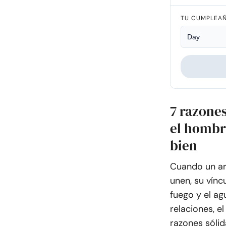
TU CUMPLEA
7 razones
el hombr
bien
Cuando un ar
unen, su vín
fuego y el a
relaciones, e
razones sólid