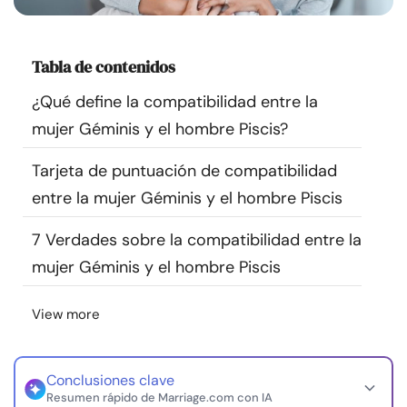
Recursos
Tabla de contenidos
Comunidad
¿Qué define la compatibilidad entre la
Encuentra un terapeuta
mujer Géminis y el hombre Piscis?
Tarjeta de puntuación de compatibilidad
Idioma
ES
entre la mujer Géminis y el hombre Piscis
7 Verdades sobre la compatibilidad entre la
Sobre nosotros
Contáctanos
Escríbenos
Publicidad con
mujer Géminis y el hombre Piscis
nosotros
© Copyright 2026. Todos los derechos reservados.
View more
Conclusiones clave
Resumen rápido de Marriage.com con IA