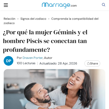
Relación
›
Signos del zodiaco
›
Comprenda la compatibilidad del
zodiaco
Buscar
¿Por qué la mujer Géminis y el
hombre Piscis se conectan tan
Casarse
profundamente?
Relaciones
Por
Draven Porter
, Autor
100 Lecturas
Actualizado: 28 Apr, 2026
Share
Familia
Ayuda
Cursos