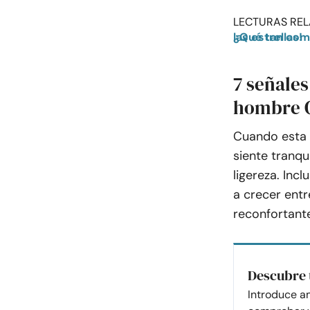
LECTURAS REL
¿Qué tan compatibles son usted y su futuro cónyuge? ¡Pregúntale a las estrellas!
7 señales
hombre G
Cuando esta p
siente tranqu
ligereza. Inc
a crecer entr
reconfortant
Descubre 
Introduce a