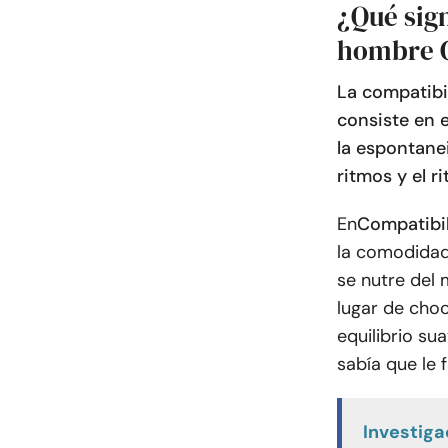
¿Qué sign
hombre G
La compatibi
consiste en e
la espontane
ritmos y el r
En
Compatibi
la comodidad,
se nutre del 
lugar de choc
equilibrio su
sabía que le f
Investiga