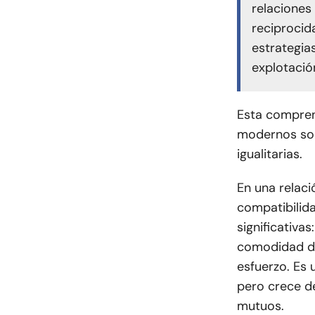
relaciones
reciprocid
estrategia
explotación
Esta compren
modernos sob
igualitarias.
En una relaci
compatibilid
significativas
comodidad de
esfuerzo. Es 
pero crece d
mutuos.