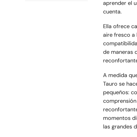
aprender el u
cuenta.
Ella ofrece c
aire fresco a
compatibilida
de maneras q
reconfortant
A medida que
Tauro se hac
pequeños: con
comprensión t
reconfortante
momentos dic
las grandes d