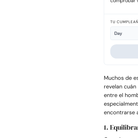
comprobar v
TU CUMPLEA
Muchos de es
revelan cuán
entre el homb
especialment
encontrarse 
1. Equilibra